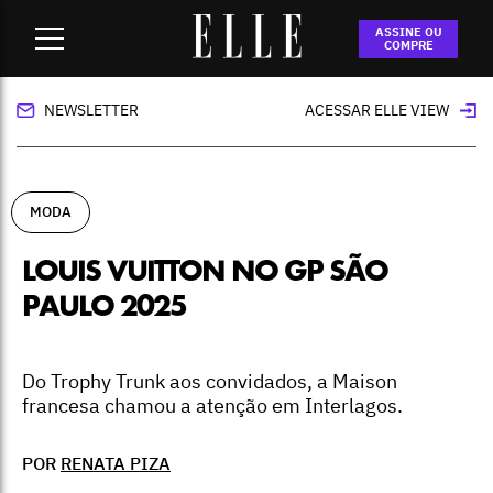
Home
-
moda
-
Louis Vuitton no GP São Paulo 2025
ASSINE OU
COMPRE
NEWSLETTER
ACESSAR ELLE VIEW
MODA
LOUIS VUITTON NO GP SÃO
PAULO 2025
Do Trophy Trunk aos convidados, a Maison
francesa chamou a atenção em Interlagos.
POR
RENATA PIZA