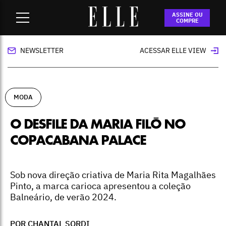
Home
-
moda
-
O desfile da Maria Filó no Copacabana Palace
ASSINE OU
COMPRE
NEWSLETTER
ACESSAR ELLE VIEW
MODA
O DESFILE DA MARIA FILÓ NO
COPACABANA PALACE
Sob nova direção criativa de Maria Rita Magalhães
Pinto, a marca carioca apresentou a coleção
Balneário, de verão 2024.
POR CHANTAL SORDI