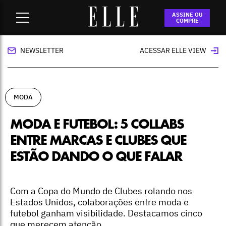
Home
-
moda
-
Moda e futebol: 5 collabs entre marcas e
ASSINE OU
clubes que estão dando o que falar
COMPRE
NEWSLETTER
ACESSAR ELLE VIEW
MODA
MODA E FUTEBOL: 5 COLLABS
ENTRE MARCAS E CLUBES QUE
ESTÃO DANDO O QUE FALAR
Com a Copa do Mundo de Clubes rolando nos
Estados Unidos, colaborações entre moda e
futebol ganham visibilidade. Destacamos cinco
que merecem atenção.