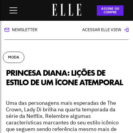
Home
-
moda
-
Princesa Diana: lições de estilo de um ícone
ASSINE OU
atemporal
COMPRE
NEWSLETTER
ACESSAR ELLE VIEW
MODA
PRINCESA DIANA: LIÇÕES DE
ESTILO DE UM ÍCONE ATEMPORAL
Uma das personagens mais esperadas de The
Crown, Lady Di brilha na quarta temporada da
série da Netflix. Relembre algumas
características marcantes do seu estilo icônico
que seguem sendo referência mesmo mais de