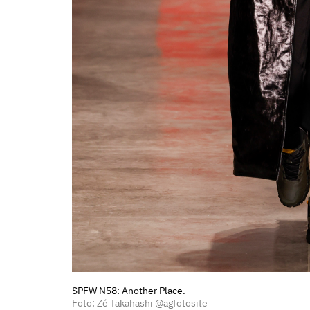
SPFW N58: Another Place.
Foto: Zé Takahashi @agfotosite