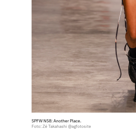
SPFW N58: Another Place.
Foto: Zé Takahashi @agfotosite