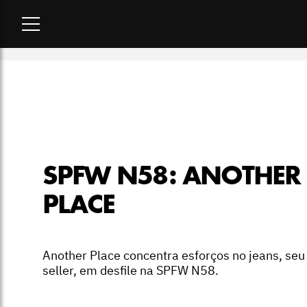
Home
-
moda
-
SPFW N58: Another Place
SPFW N58: ANOTHER
PLACE
Another Place concentra esforços no jeans, seu
seller, em desfile na SPFW N58.