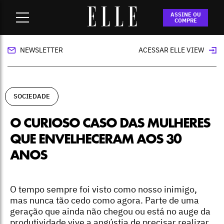
Home
-
sociedade
-
O curioso caso das mulheres que
ASSINE OU
envelheceram aos 30 anos
COMPRE
NEWSLETTER
ACESSAR ELLE VIEW
SOCIEDADE
O CURIOSO CASO DAS MULHERES
QUE ENVELHECERAM AOS 30
ANOS
O tempo sempre foi visto como nosso inimigo,
mas nunca tão cedo como agora. Parte de uma
geração que ainda não chegou ou está no auge da
produtividade vive a angústia de precisar realizar