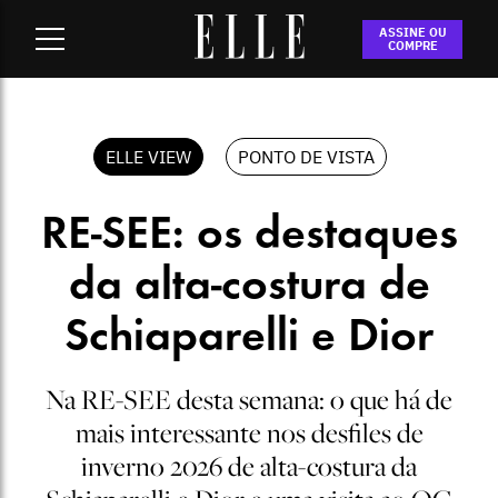
Home
-
VIEW Paywall
-
RE-SEE: os destaques da alta-costura
ASSINE OU
de Schiaparelli e Dior
COMPRE
ELLE VIEW
PONTO DE VISTA
RE-SEE: os destaques
da alta-costura de
Schiaparelli e Dior
Na RE-SEE desta semana: o que há de
mais interessante nos desfiles de
inverno 2026 de alta-costura da