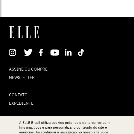
ASSINE OU COMPRE
NEWSLETTER
CONTATO
EXPEDIENTE
POLÍTICA DE PRIVACIDADE
A ELLE Brasil utiliza cookies próprios e de terceiros com
fins analíticos e para personalizar o conteúdo do site e
TERMOS DE USO
anúncios. Ao continuar a navegação no nosso site você