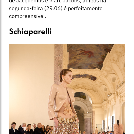
de
Jacquemus
e
Marc Jacobs
, ambos na
segunda-feira (29.06) é perfeitamente
compreensível.
Schiaparelli