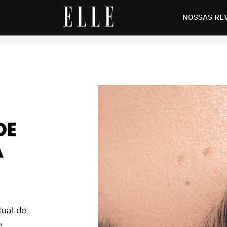
feito natural
NOSSAS RE
DE
A
tual de
,