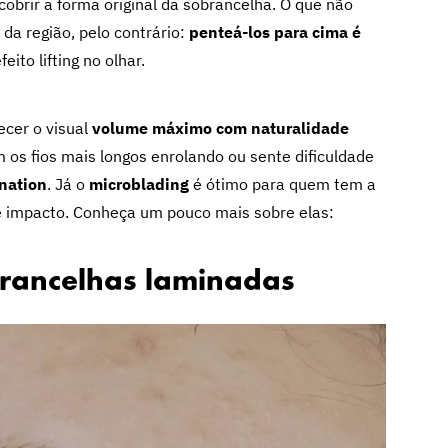
scobrir a forma original da sobrancelha. O que não
 da região, pelo contrário:
penteá-los para cima é
ito lifting no olhar.
ecer o visual
volume máximo com naturalidade
os fios mais longos enrolando ou sente dificuldade
nation
. Já o
microblading
é ótimo para quem tem a
e impacto. Conheça um pouco mais sobre elas:
rancelhas laminadas