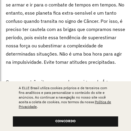
se armar e ir para o combate de tempos em tempos. No
entanto, esse planeta fica extra-sensível e um tanto
confuso quando transita no signo de Câncer. Por isso, é
preciso ter cautela com as brigas que compramos nesse
período, pois existe essa tendência de superestimar
nossa força ou subestimar a complexidade de
determinadas situações. Não é uma boa hora para agir
na impulsividade. Evite tomar atitudes precipitadas.
Com esses trânsitos ocorrendo em signos de Água –
A ELLE Brasil utiliza cookies próprios e de terceiros com
Júpiter em Peixes, Marte em Câncer – é recomendado
fins analíticos e para personalizar o conteúdo do site e
anúncios. Ao continuar a navegação no nosso site você
analisar como anda a nossa percepção da realidade. As
aceita a coleta de cookies, nos termos da nossa
Política de
emoções podem turvar nosso julgamento. Com Júpiter
Privacidade
.
ingressando em águas netunianas, é fácil se embriagar
CONCORDO
com ilusões e se intoxicar por conta de coisas que não