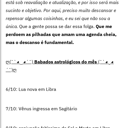
está sob reavaliação e atualização, e por isso será mais
sucinto e objetivo. Por aqui, preciso muito descansar e
repensar algumas coisinhas, e eu sei que não sou a
única.
Que a gente possa se dar essa folga.
Que me
perdoem as pilhadas que amam uma agenda cheia,
mas o descanso é fundamental.
ღ(¯`
◕
‿
◕
´¯)
Babados astrológicos do mês
(¯`
◕
‿
◕
´¯)ღ
6/10: Lua nova em Libra
7/10: Vênus ingressa em Sagitário