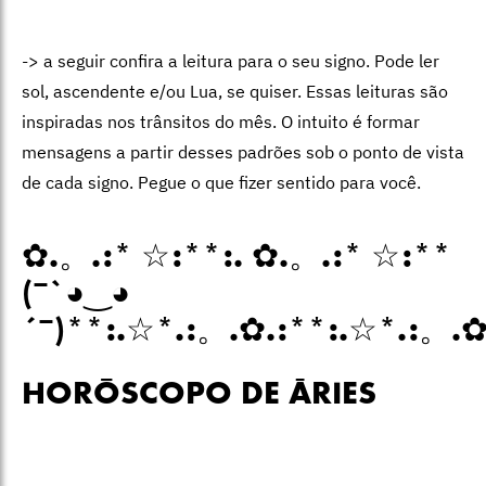
-> a seguir confira a leitura para o seu signo. Pode ler
sol, ascendente e/ou Lua, se quiser. Essas leituras são
inspiradas nos trânsitos do mês. O intuito é formar
mensagens a partir desses padrões sob o ponto de vista
de cada signo. Pegue o que fizer sentido para você.
✿.。.:* ☆:**:. ✿.。.:* ☆:**
(¯`◕‿◕
´¯)**:.☆*.:。.✿.:**:.☆*.:。.
HORÓSCOPO DE ÁRIES