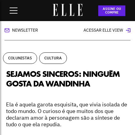
Home
-
colunistas
-
Sejamos sinceros: ninguém gosta da
ASSINE OU
Wandinha
COMPRE
NEWSLETTER
ACESSAR ELLE VIEW
COLUNISTAS
CULTURA
SEJAMOS SINCEROS: NINGUÉM
GOSTA DA WANDINHA
Ela é aquela garota esquisita, que vivia isolada de
todo mundo. O curioso é que muitos dos que
declaram amor à personagem são a síntese de
tudo o que ela repudia.