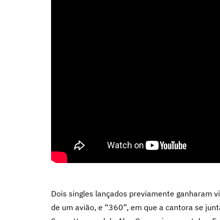
Dois singles lançados previamente ganharam vi
de um avião, e “360”, em que a cantora se junta