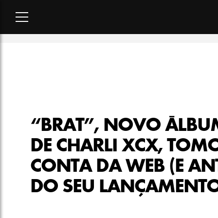
Home
-
cultura
-
“Brat”, novo álbum de Charli XCX, tomou con
“BRAT”, NOVO ÁLBU
DE CHARLI XCX, TOM
CONTA DA WEB (E AN
DO SEU LANÇAMENTO