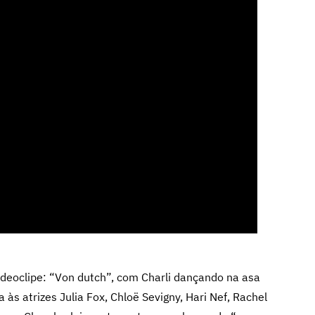
deoclipe: “Von dutch”, com Charli dançando na asa
 às atrizes Julia Fox, Chloë Sevigny, Hari Nef, Rachel