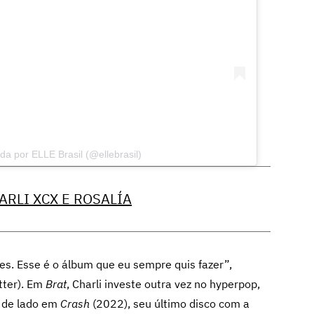
a por ELLE Brasil (@ellebrasil)
ARLI XCX E ROSALÍA
es. Esse é o álbum que eu sempre quis fazer”,
tter). Em
Brat
, Charli investe outra vez no hyperpop,
o de lado em
Crash
(2022), seu último disco com a