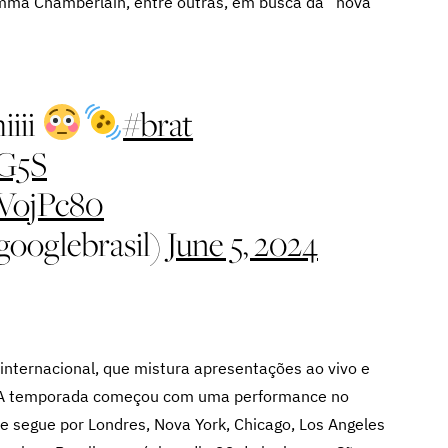
Emma Chamberlain, entre outras, em busca da “nova
iiii
#brat
lG5S
eVojPc80
googlebrasil)
June 5, 2024
 internacional, que mistura apresentações ao vivo e
rl. A temporada começou com uma performance no
e segue por Londres, Nova York, Chicago, Los Angeles