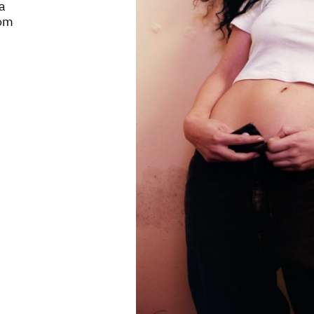
a
com