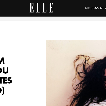
ta da web (e antes do seu lançamento)
NOSSAS RE
M
OU
TES
)