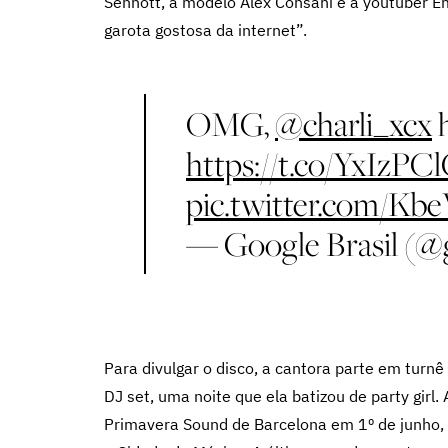
Sennott, a modelo Alex Consani e a youtuber 
garota gostosa da internet”.
OMG,
@charli_xcx
h
https://t.co/YxIzPC
pic.twitter.com/Kb
— Google Brasil (@
Para divulgar o disco, a cantora parte em turnê
DJ set, uma noite que ela batizou de party gi
Primavera Sound de Barcelona em 1º de junho, 