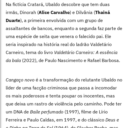
Na fictícia Cratará, Ubaldo descobre que tem duas
irmãs, Dinorah (
Alice Carvalho
) e Dilvânia (
Thainá
Duarte
), a primeira envolvida com um grupo de
assaltantes de bancos, enquanto a segunda faz parte de
uma espécie de seita que venera o falecido pai. Ele
seria inspirado na história real do ladrão Valdetário
Carneiro, tema do livro
Valdetário Carneiro: A essência
da bala
(2022), de Paulo Nascimento e Rafael Barbosa.
Cangaço novo
é a transformação do relutante Ubaldo no
líder de uma facção criminosa que passa a incomodar
os mais poderosos e tenta poupar os inocentes, mas
que deixa um rastro de violência pelo caminho. Pode ter
um DNA de
Baile perfumado
(1997), filme de Lírio
Ferreira e Paulo Caldas, em 1997, e do clássico
Deus e
o Diabo na Terra do Sol
(1964), de Glauber Rocha, mas