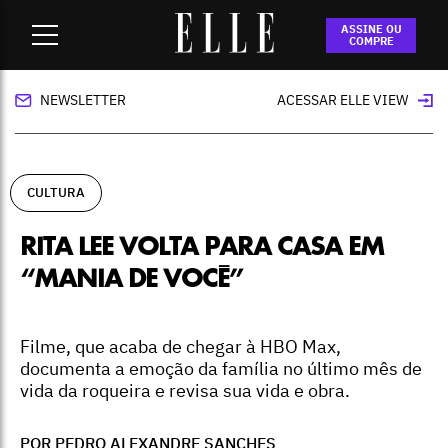
Home
-
cultura
-
Rita Lee volta para casa em “Mania de você”
ASSINE OU
COMPRE
NEWSLETTER
ACESSAR ELLE VIEW
CULTURA
RITA LEE VOLTA PARA CASA EM
“MANIA DE VOCÊ”
Filme, que acaba de chegar à HBO Max,
documenta a emoção da família no último mês de
vida da roqueira e revisa sua vida e obra.
POR PEDRO ALEXANDRE SANCHES