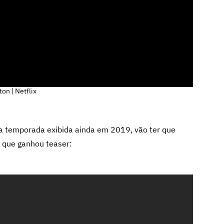
on | Netflix
ira temporada exibida ainda em 2019, vão ter que
, que ganhou teaser: