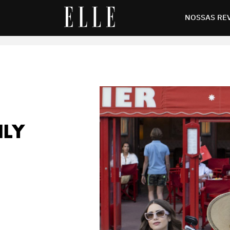
wn” ganham datas de estreia
NOSSAS RE
ILY