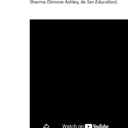
Sharma (Simone Ashley, de
Sex Education
).