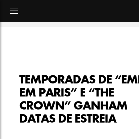
Home
-
cultura
-
Temporadas de “Emily em Paris” e “The Cro
TEMPORADAS DE “EM
EM PARIS” E “THE
CROWN” GANHAM
DATAS DE ESTREIA