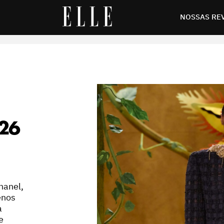
NOSSAS RE
26
hanel,
enos
a
e