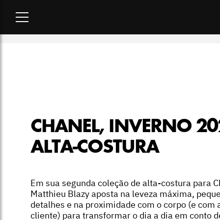
Home
-
desfiles
-
Chanel, inverno 2026 alta-costura
CHANEL, INVERNO 20
ALTA-COSTURA
Em sua segunda coleção de alta-costura para C
Matthieu Blazy aposta na leveza máxima, pequ
detalhes e na proximidade com o corpo (e com 
cliente) para transformar o dia a dia em conto d