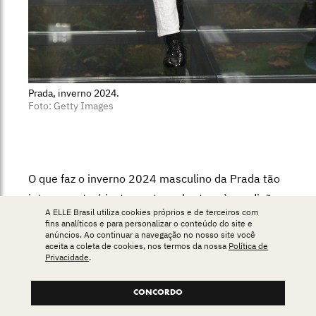
Prada, inverno 2024.
Foto: Getty Images
O que faz o inverno 2024 masculino da Prada tão
interessante é justamente a abertura à condições
A ELLE Brasil utiliza cookies próprios e de terceiros com
externas e naturais. O pensamento é o mesmo de
fins analíticos e para personalizar o conteúdo do site e
anúncios. Ao continuar a navegação no nosso site você
sempre – a exploração de uniformes, o design
aceita a coleta de cookies, nos termos da nossa
Política de
reducionista, livre de excessos desnecessários, uma
Privacidade
.
certa ingenuidade juvenil. A imagem é mais bagunçada,
CONCORDO
solta, natural até. E aqui vai um grande parabéns para o