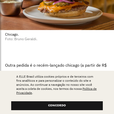
Chicago.
Foto: Bruno Geraldi.
Outra pedida é o recém-lançado chicago (a partir de R$
36). Inspirado no quarteirão do McDonald’s, leva
A ELLE Brasil utiliza cookies próprios e de terceiros com
ketchup, mostarda com picles, queijo cheddar, cebola-
fins analíticos e para personalizar o conteúdo do site e
anúncios. Ao continuar a navegação no nosso site você
roxa e picles de pepino, no pão brioche com gergelim.
aceita a coleta de cookies, nos termos da nossa
Política de
Privacidade
.
Clássico dos clássicos, a batata rústica da casa (R$ 42)
tem corte redondo e irregular e é aromatizada com alho
CONCORDO
e alecrim, ambos jogados dentro da fritadeira.