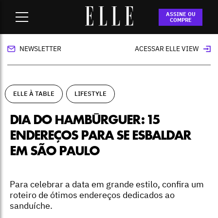
Home
-
ELLE à Table
-
Dia do hambúrguer: 15 endereços para
ASSINE OU
se esbaldar em São Paulo
COMPRE
NEWSLETTER
ACESSAR ELLE VIEW
ELLE À TABLE
LIFESTYLE
DIA DO HAMBÚRGUER: 15
ENDEREÇOS PARA SE ESBALDAR
EM SÃO PAULO
Para celebrar a data em grande estilo, confira um
roteiro de ótimos endereços dedicados ao
sanduíche.