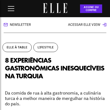
Home
-
ELLE à Table
-
8 experiências gastronômicas
ASSINE OU
inesquecíveis na Turquia
COMPRE
NEWSLETTER
ACESSAR ELLE VIEW
ELLE À TABLE
LIFESTYLE
8 EXPERIÊNCIAS
GASTRONÔMICAS INESQUECÍVEIS
NA TURQUIA
Da comida de rua à alta gastronomia, a culinária
turca é a melhor maneira de mergulhar na história
do país.