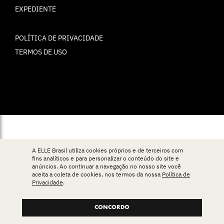
EXPEDIENTE
POLÍTICA DE PRIVACIDADE
TERMOS DE USO
© ELLE Brasil 2025
A ELLE Brasil utiliza cookies próprios e de terceiros com
fins analíticos e para personalizar o conteúdo do site e
anúncios. Ao continuar a navegação no nosso site você
aceita a coleta de cookies, nos termos da nossa
Política de
Privacidade
.
CONCORDO