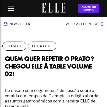
Home
-
lifestyle
-
Quem quer repetir o prato? Chegou ELLE à
ASSINE OU
Table Volume 02!
COMPRE
NEWSLETTER
ACESSAR ELLE VIEW
LIFESTYLE
ELLE À TABLE
QUEM QUER REPETIR O PRATO?
CHEGOU ELLE À TABLE VOLUME
02!
De ensaio com cogumelos à discussão sobre a
comida em tempos de Ozempic, a edição aborda
assuntos gastronômicos com a receita ELLE de
fazer revista.