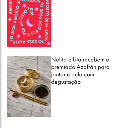
Nelita e Lita recebem o
premiado Azafrán para
jantar e aula com
degustação