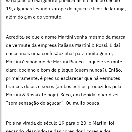
variações do Marguerite publicadas no final do século
19, algumas levando xarope de açúcar e licor de laranja,
além do gim e do vermute.
Acredita-se que o nome Martini venha mesmo da marca
de vermute da empresa italiana Martini & Rossi. E daí
nasce mais uma confusãozinha: para muita gente,
Martini é sinônimo de Martini Bianco – aquele vermute
claro, docinho e bom de pileque (quem nunca?). Então,
primeiramente, é preciso esclarecer que há vermutes
brancos doces e secos (ambos estilos produzidos pela
Martini & Rossi até hoje). Seco, em bebida, quer dizer
“sem sensação de açúcar”. Ou muito pouca.
Pois na virada do século 19 para o 20, o Martini foi
secando, despindo-se das cores dos licores e dos