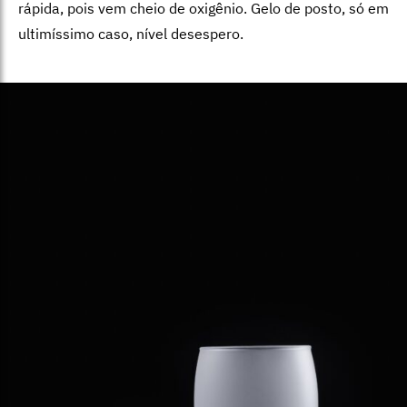
rápida, pois vem cheio de oxigênio. Gelo de posto, só em
ultimíssimo caso, nível desespero.