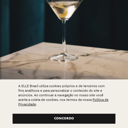
A ELLE Brasil utiliza cookies próprios e de terceiros com
fins analíticos e para personalizar o conteúdo do site e
anúncios. Ao continuar a navegação no nosso site você
aceita a coleta de cookies, nos termos da nossa
Política de
Privacidade
.
Vesper Martini, imortalizado por James Bond.
Foto: A mbitious Studio / Rick Barrett / Unsplash
CONCORDO