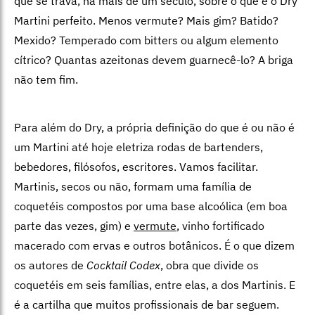
que se trava, há mais de um século, sobre o que é o Dry
Martini perfeito. Menos vermute? Mais gim? Batido?
Mexido? Temperado com bitters ou algum elemento
cítrico? Quantas azeitonas devem guarnecê-lo? A briga
não tem fim.
Para além do Dry, a própria definição do que é ou não é
um Martini até hoje eletriza rodas de bartenders,
bebedores, filósofos, escritores. Vamos facilitar.
Martinis, secos ou não, formam uma família de
coquetéis compostos por uma base alcoólica (em boa
parte das vezes, gim) e
vermute
, vinho fortificado
macerado com ervas e outros botânicos. É o que dizem
os autores de
Cocktail Codex
, obra que divide os
coquetéis em seis famílias, entre elas, a dos Martinis. E
é a cartilha que muitos profissionais de bar seguem.