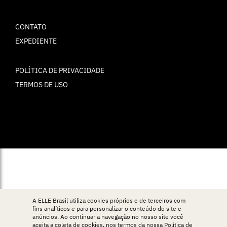
CONTATO
EXPEDIENTE
POLÍTICA DE PRIVACIDADE
TERMOS DE USO
© ELLE Brasil 2025
A ELLE Brasil utiliza cookies próprios e de terceiros com
fins analíticos e para personalizar o conteúdo do site e
anúncios. Ao continuar a navegação no nosso site você
aceita a coleta de cookies, nos termos da nossa
Política de