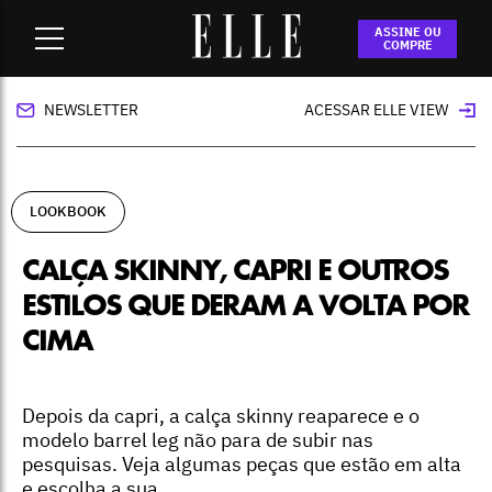
Home
-
lookbook
-
Calça skinny, capri e outros estilos que
ASSINE OU
deram a volta por cima
COMPRE
NEWSLETTER
ACESSAR ELLE VIEW
LOOKBOOK
CALÇA SKINNY, CAPRI E OUTROS
ESTILOS QUE DERAM A VOLTA POR
CIMA
Depois da capri, a calça skinny reaparece e o
modelo barrel leg não para de subir nas
pesquisas. Veja algumas peças que estão em alta
e escolha a sua.