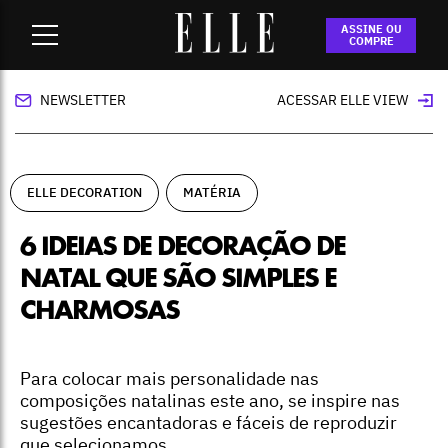
Home
-
ELLE Decoration
-
6 ideias de decoração de Natal que
ASSINE OU
são simples e charmosas
COMPRE
NEWSLETTER
ACESSAR ELLE VIEW
ELLE DECORATION
MATÉRIA
6 IDEIAS DE DECORAÇÃO DE
NATAL QUE SÃO SIMPLES E
CHARMOSAS
Para colocar mais personalidade nas
composições natalinas este ano, se inspire nas
sugestões encantadoras e fáceis de reproduzir
que selecionamos.