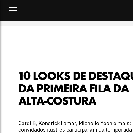
Home
-
moda
-
10 looks de destaque da primeira fila da alta-
10 LOOKS DE DESTAQ
DA PRIMEIRA FILA DA
ALTA-COSTURA
Cardi B, Kendrick Lamar, Michelle Yeoh e mais:
convidados ilustres participaram da temporada