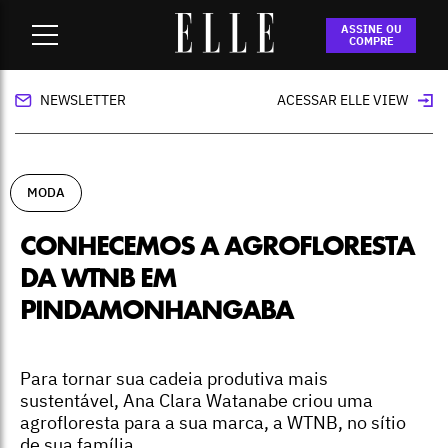
Home
-
moda
-
Conhecemos a agrofloresta da WTNB em
ASSINE OU
Pindamonhangaba
COMPRE
NEWSLETTER
ACESSAR ELLE VIEW
MODA
CONHECEMOS A AGROFLORESTA
DA WTNB EM
PINDAMONHANGABA
Para tornar sua cadeia produtiva mais
sustentável, Ana Clara Watanabe criou uma
agrofloresta para a sua marca, a WTNB, no sítio
de sua família.