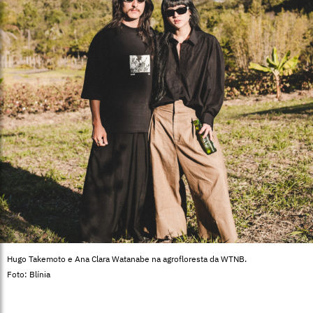
Hugo Takemoto e Ana Clara Watanabe na agrofloresta da WTNB.
Foto: Blínia