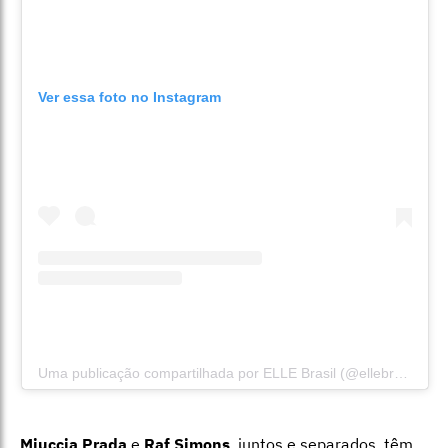
Ver essa foto no Instagram
Uma publicação compartilhada por ELLE Brasil (@ellebrasil)
Miuccia Prada
e
Raf Simons
, juntos e separados, têm