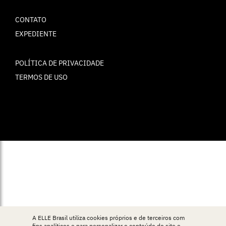
CONTATO
EXPEDIENTE
POLÍTICA DE PRIVACIDADE
TERMOS DE USO
© ELLE Brasil 2025
A ELLE Brasil utiliza cookies próprios e de terceiros com
fins analíticos e para personalizar o conteúdo do site e