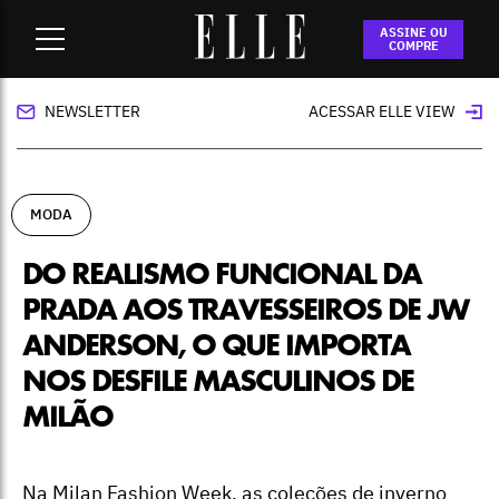
Home
-
moda
-
Do realismo funcional da Prada aos
ASSINE OU
travesseiros de JW Anderson, o que importa nos desfile
COMPRE
masculinos de Milão
NEWSLETTER
ACESSAR ELLE VIEW
MODA
DO REALISMO FUNCIONAL DA
PRADA AOS TRAVESSEIROS DE JW
ANDERSON, O QUE IMPORTA
NOS DESFILE MASCULINOS DE
MILÃO
Na Milan Fashion Week, as coleções de inverno