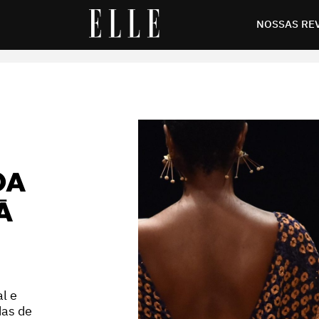
no Brasil
NOSSAS RE
DA
À
l e
das de