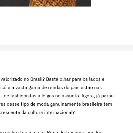
alorizado no Brasil? Basta olhar para os lados e
ricô e a vasta gama de rendas do país estão nas
 de fashionistas a leigos no assunto. Agora, já parou
res desse tipo de moda genuinamente brasileira tem
crescente da cultura internacional?
eu no final de maio na Praia de Iracema, um dos