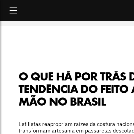
Home
-
moda
-
O que há por trás da tendência do feito à mão 
O QUE HÁ POR TRÁS 
TENDÊNCIA DO FEITO 
MÃO NO BRASIL
Estilistas reapropriam raízes da costura naciona
transformam artesania em passarelas descola