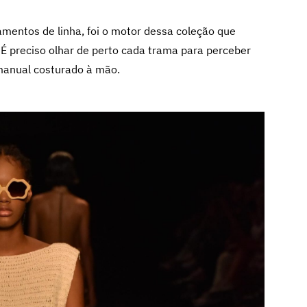
amentos de linha, foi o motor dessa coleção que
 É preciso olhar de perto cada trama para perceber
 manual costurado à mão.