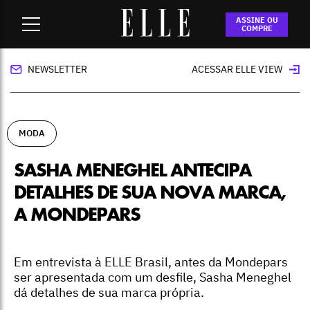
Home
-
moda
-
Sasha Meneghel antecipa detalhes de sua
ASSINE OU
nova marca, a Mondepars
COMPRE
NEWSLETTER
ACESSAR ELLE VIEW
MODA
SASHA MENEGHEL ANTECIPA
DETALHES DE SUA NOVA MARCA,
A MONDEPARS
Em entrevista à ELLE Brasil, antes da Mondepars
ser apresentada com um desfile, Sasha Meneghel
dá detalhes de sua marca própria.