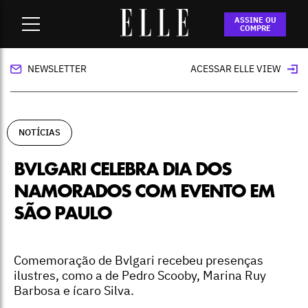
Home
-
Notícias
-
Bvlgari celebra Dia dos Namorados com
ASSINE OU
evento em São Paulo
COMPRE
NEWSLETTER
ACESSAR ELLE VIEW
NOTÍCIAS
BVLGARI CELEBRA DIA DOS
NAMORADOS COM EVENTO EM
SÃO PAULO
Comemoração de Bvlgari recebeu presenças
ilustres, como a de Pedro Scooby, Marina Ruy
Barbosa e ícaro Silva.