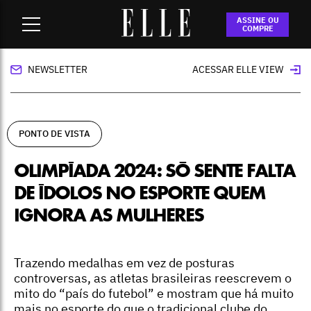
Home
-
ponto de vista
-
Olimpíada 2024: só sente falta de
ASSINE OU
ídolos no esporte quem ignora as mulheres
COMPRE
NEWSLETTER
ACESSAR ELLE VIEW
PONTO DE VISTA
OLIMPÍADA 2024: SÓ SENTE FALTA
DE ÍDOLOS NO ESPORTE QUEM
IGNORA AS MULHERES
Trazendo medalhas em vez de posturas
controversas, as atletas brasileiras reescrevem o
mito do “país do futebol” e mostram que há muito
mais no esporte do que o tradicional clube do