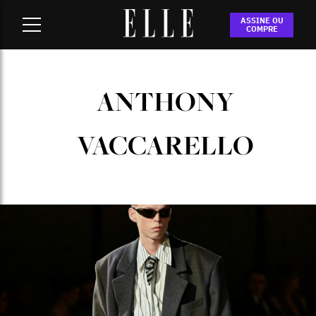
Home
-
anthony vaccarello
ASSINE OU
COMPRE
ANTHONY
VACCARELLO