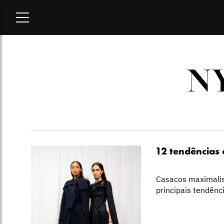
Home
-
NYFW verão 2024
N
12 tendências
Casacos maximalis
principais tendên