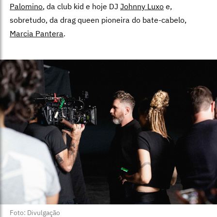
Palomino
, da club kid e hoje DJ
Johnny Luxo
e,
sobretudo, da drag queen pioneira do bate-cabelo,
Marcia Pantera
.
Foto: Divulgação