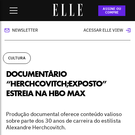
Home
-
cultura
-
Documentário “Herchcovitch;Exposto”
ASSINE OU
estreia na HBO Max
COMPRE
NEWSLETTER
ACESSAR ELLE VIEW
CULTURA
DOCUMENTÁRIO
“HERCHCOVITCH;EXPOSTO”
ESTREIA NA HBO MAX
Produção documental oferece conteúdo valioso
sobre parte dos 30 anos de carreira do estilista
Alexandre Herchcovitch.