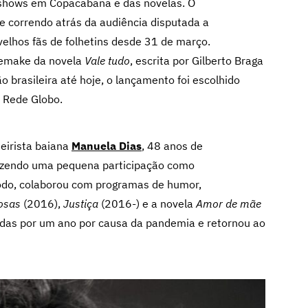
ashows em Copacabana e das novelas. O
e correndo atrás da audiência disputada a
velhos fãs de folhetins desde 31 de março.
 remake da novela
Vale tudo
, escrita por Gilberto Braga
brasileira até hoje, o lançamento foi escolhido
 Rede Globo.
teirista baiana
Manuela Dias
, 48 anos de
fazendo uma pequena participação como
odo, colaborou com programas de humor,
osas
(2016),
Justiça
(2016-) e a novela
Amor de mãe
idas por um ano por causa da pandemia e retornou ao