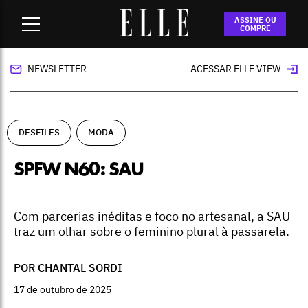
Home
-
desfiles
-
SPFW N60: SAU
ASSINE OU
COMPRE
NEWSLETTER
ACESSAR ELLE VIEW
DESFILES
MODA
SPFW N60: SAU
Com parcerias inéditas e foco no artesanal, a SAU
traz um olhar sobre o feminino plural à passarela.
POR CHANTAL SORDI
17 de outubro de 2025