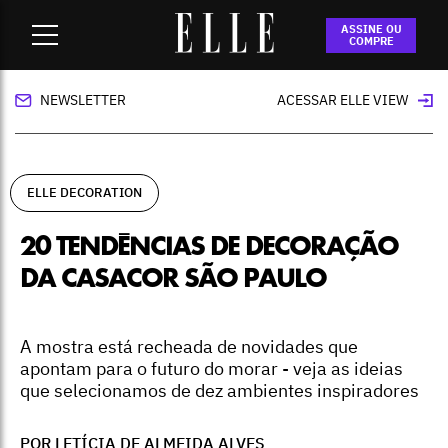
Home
-
ELLE Decoration
-
20 tendências de decoração da
ASSINE OU
Casacor São Paulo
COMPRE
NEWSLETTER
ACESSAR ELLE VIEW
ELLE DECORATION
20 TENDÊNCIAS DE DECORAÇÃO
DA CASACOR SÃO PAULO
A mostra está recheada de novidades que
apontam para o futuro do morar - veja as ideias
que selecionamos de dez ambientes inspiradores
POR LETÍCIA DE ALMEIDA ALVES