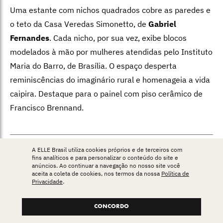
Uma estante com nichos quadrados cobre as paredes e
o teto da Casa Veredas Simonetto, de
Gabriel
Fernandes
. Cada nicho, por sua vez, exibe blocos
modelados à mão por mulheres atendidas pelo Instituto
Maria do Barro, de Brasília. O espaço desperta
reminiscências do imaginário rural e homenageia a vida
caipira. Destaque para o painel com piso cerâmico de
Francisco Brennand.
A ELLE Brasil utiliza cookies próprios e de terceiros com
LEIA TAMBÉM:
fins analíticos e para personalizar o conteúdo do site e
anúncios. Ao continuar a navegação no nosso site você
VEJA QUEM SÃO OS FINALISTAS DO EDIDA
aceita a coleta de cookies, nos termos da nossa
Política de
Privacidade
.
2024
CONCORDO