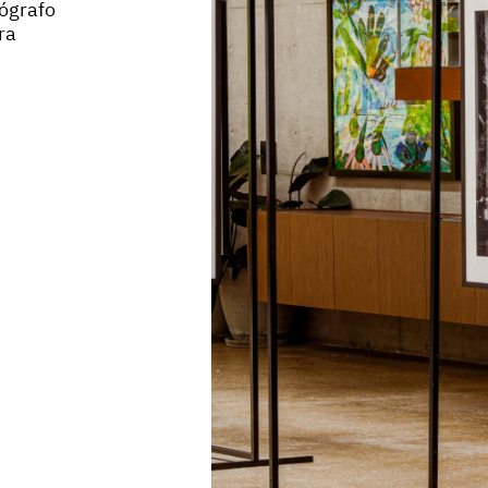
tógrafo
ra