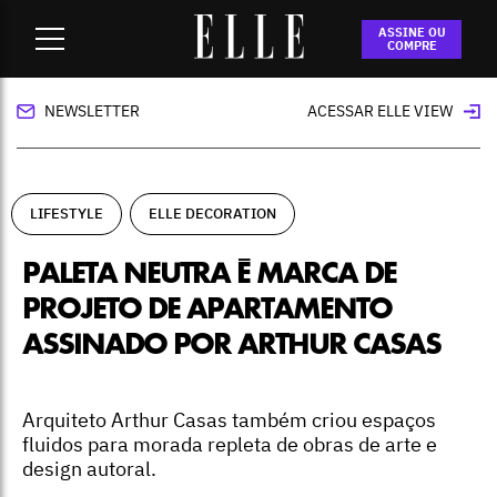
Home
-
lifestyle
-
Paleta neutra é marca de projeto de
ASSINE OU
apartamento assinado por Arthur Casas
COMPRE
NEWSLETTER
ACESSAR ELLE VIEW
LIFESTYLE
ELLE DECORATION
PALETA NEUTRA É MARCA DE
PROJETO DE APARTAMENTO
ASSINADO POR ARTHUR CASAS
Arquiteto Arthur Casas também criou espaços
fluidos para morada repleta de obras de arte e
design autoral.