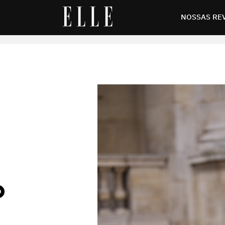
o clássico voltou ao radar
NOSSAS RE
O