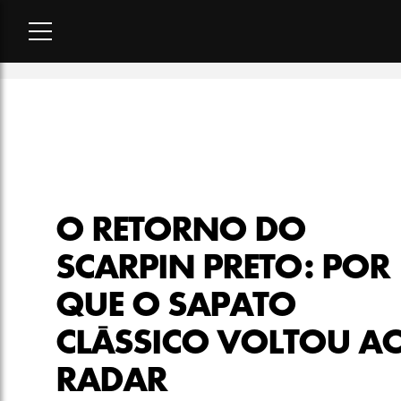
Home
-
lookbook
-
O retorno do scarpin preto: por que o sapat
O RETORNO DO
SCARPIN PRETO: POR
QUE O SAPATO
CLÁSSICO VOLTOU A
RADAR