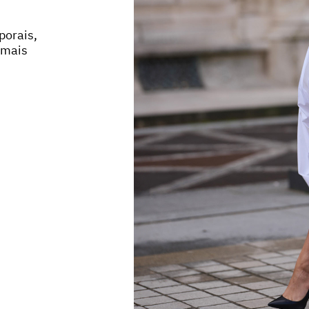
porais,
 mais