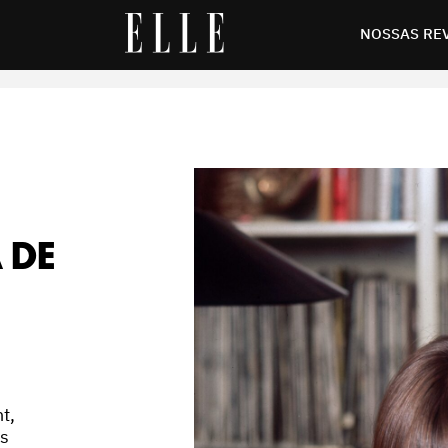
inissaia
NOSSAS RE
 DE
t,
is