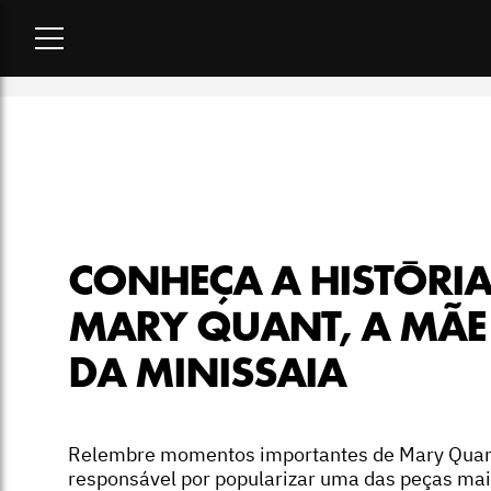
Home
-
moda
-
Conheça a história de Mary Quant, a mãe da m
CONHEÇA A HISTÓRIA
MARY QUANT, A MÃE
DA MINISSAIA
Relembre momentos importantes de Mary Quan
responsável por popularizar uma das peças ma