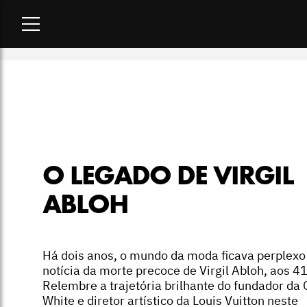
Home
-
podcast
-
O legado de Virgil Abloh
O LEGADO DE VIRGIL
ABLOH
Há dois anos, o mundo da moda ficava perplexo
notícia da morte precoce de Virgil Abloh, aos 4
Relembre a trajetória brilhante do fundador da 
White e diretor artístico da Louis Vuitton neste