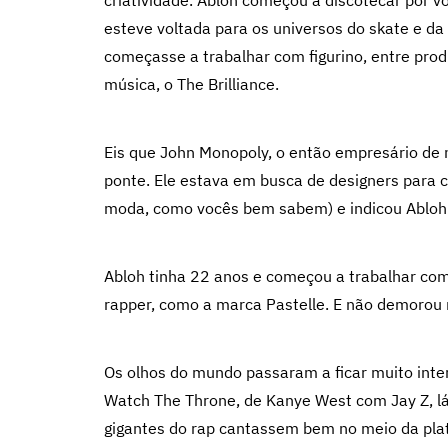
criatividade. Abloh começou a discotecar por v
esteve voltada para os universos do skate e da
começasse a trabalhar com figurino, entre pro
música, o The Brilliance.
Eis que John Monopoly, o então empresário de
ponte. Ele estava em busca de designers para 
moda, como vocês bem sabem) e indicou Abloh
Abloh tinha 22 anos e começou a trabalhar com
rapper, como a marca Pastelle. E não demorou n
Os olhos do mundo passaram a ficar muito inte
Watch The Throne, de Kanye West com Jay Z, lá
gigantes do rap cantassem bem no meio da plate