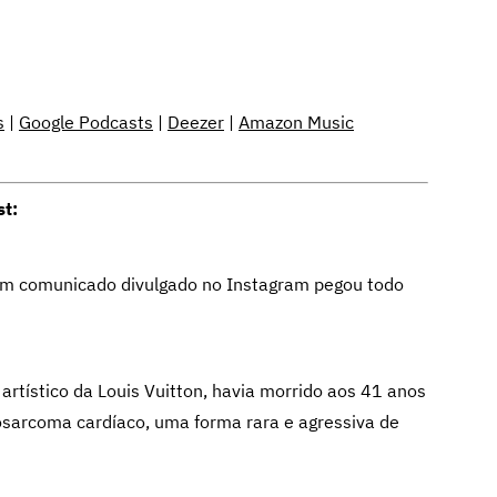
s
|
Google Podcasts
|
Deezer
|
Amazon Music
st:
um comunicado divulgado no Instagram pegou todo
r artístico da Louis Vuitton, havia morrido aos 41 anos
osarcoma cardíaco, uma forma rara e agressiva de