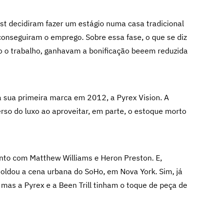
st decidiram fazer um estágio numa casa tradicional
conseguiram o emprego. Sobre essa fase, o que se diz
o o trabalho, ganhavam a bonificação beeem reduzida
 a sua primeira marca em 2012, a Pyrex Vision. A
verso do luxo ao aproveitar, em parte, o estoque morto
 junto com Matthew Williams e Heron Preston. E,
moldou a cena urbana do SoHo, em Nova York. Sim, já
mas a Pyrex e a Been Trill tinham o toque de peça de