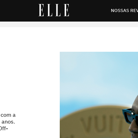
NOSSAS RE
 com a
1 anos.
Off-