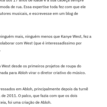
olta dos 17 anos de idade e a sua cabeça sempre
 moda de rua. Essa expertise toda fez com que ele
dutores musicais, e escrevesse em um blog de
 ninguém mais, ninguém menos que Kanye West, fez a
colaborar com West (que é interessadíssimo por
.
 West desde os primeiros projetos de roupa do
ada para Abloh virar o diretor criativo do músico.
ressados em Abloh, principalmente depois da turnê
 de 2011. O palco, que fazia com que os dois
ia, foi uma criação de Abloh.