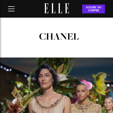
Home
-
chanel
ASSINE OU
COMPRE
CHANEL