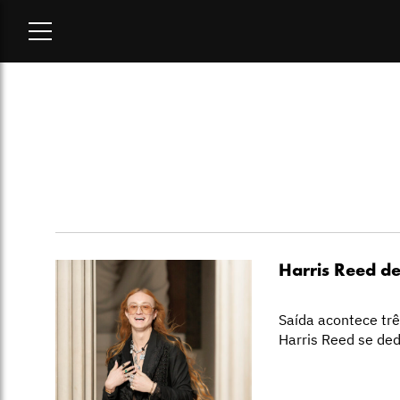
Home
-
harris reed
Harris Reed de
Saída acontece trê
Harris Reed se de