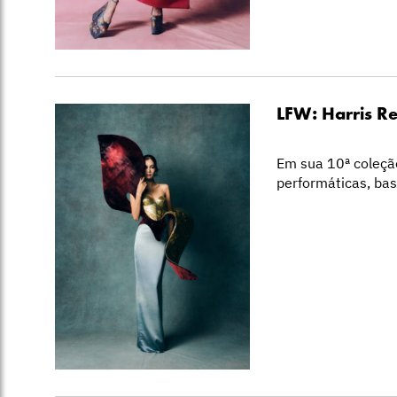
LFW: Harris R
Em sua 10ª coleçã
performáticas, ba