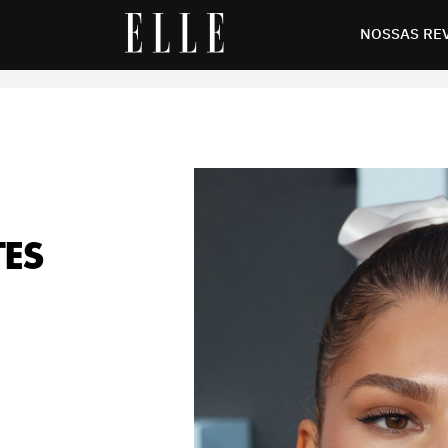
 de Zendaya
NOSSAS RE
TES