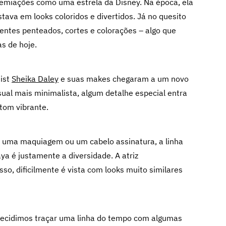
remiações como uma estrela da Disney. Na época, ela
ava em looks coloridos e divertidos. Já no quesito
rentes penteados, cortes e colorações – algo que
as de hoje.
tist
Sheika Daley
e suas makes chegaram a um novo
al mais minimalista, algum detalhe especial entra
tom vibrante.
m uma maquiagem ou um cabelo assinatura, a linha
a é justamente a diversidade. A atriz
so, dificilmente é vista com looks muito similares
 decidimos traçar uma linha do tempo com algumas