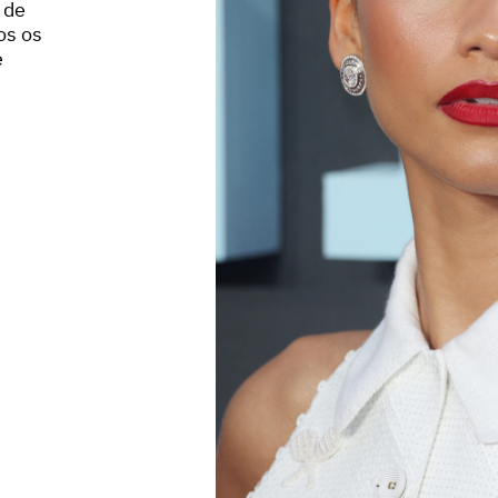
 de
os os
e