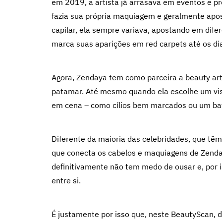
em 2019, a artista já arrasava em eventos e p
fazia sua própria maquiagem e geralmente apost
capilar, ela sempre variava, apostando em dife
marca suas aparições em red carpets até os di
Agora, Zendaya tem como parceira a beauty ar
patamar. Até mesmo quando ela escolhe um visu
em cena – como cílios bem marcados ou um ba
Diferente da maioria das celebridades, que tê
que conecta os cabelos e maquiagens de Zenday
definitivamente não tem medo de ousar e, por is
entre si.
É justamente por isso que, neste BeautyScan,