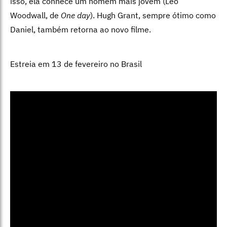
isso, ela conhece um homem mais jovem (Leo
Woodwall, de
One day
). Hugh Grant, sempre ótimo como
Daniel, também retorna ao novo filme.
Estreia em 13 de fevereiro no Brasil