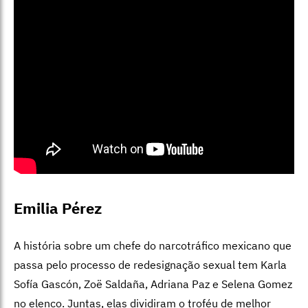
Emilia Pérez
A história sobre um chefe do narcotráfico mexicano que
passa pelo processo de redesignação sexual tem Karla
Sofía Gascón, Zoë Saldaña, Adriana Paz e Selena Gomez
no elenco. Juntas, elas dividiram o troféu de melhor