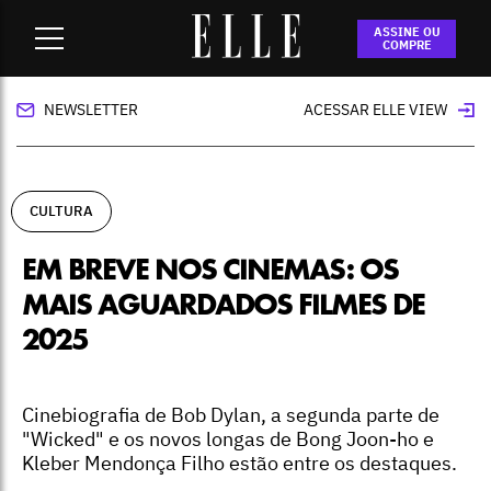
Home
-
cultura
-
Em breve nos cinemas: os mais aguardados
ASSINE OU
filmes de 2025
COMPRE
NEWSLETTER
ACESSAR ELLE VIEW
CULTURA
EM BREVE NOS CINEMAS: OS
MAIS AGUARDADOS FILMES DE
2025
Cinebiografia de Bob Dylan, a segunda parte de
"Wicked" e os novos longas de Bong Joon-ho e
Kleber Mendonça Filho estão entre os destaques.