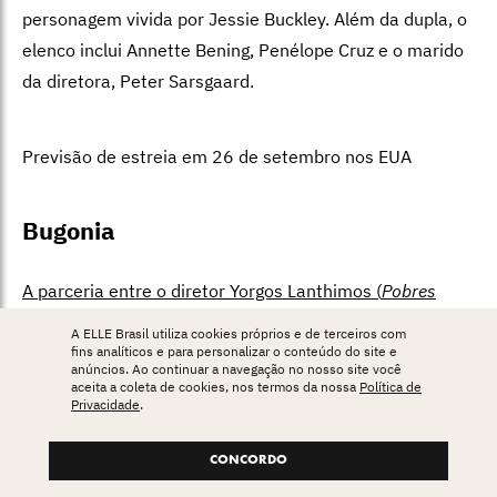
personagem vivida por Jessie Buckley. Além da dupla, o
elenco inclui Annette Bening, Penélope Cruz e o marido
da diretora, Peter Sarsgaard.
Previsão de estreia em 26 de setembro nos EUA
Bugonia
A parceria entre o diretor Yorgos Lanthimos (
Pobres
criaturas
)
e a atriz Emma Stone renderá um terceiro
A ELLE Brasil utiliza cookies próprios e de terceiros com
filme. A trama, que também inclui Jesse Plemons (
Tipos
fins analíticos e para personalizar o conteúdo do site e
anúncios. Ao continuar a navegação no nosso site você
de gentileza
), acompanha duas pessoas obcecados por
aceita a coleta de cookies, nos termos da nossa
Política de
Privacidade
.
conspirações que sequestram o CEO de uma grande
empresa, convencidos de que ele é um alienígena que
CONCORDO
foi enviado para destruir o planeta Terra.