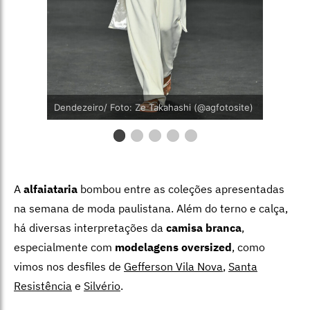
Dendezeiro/ Foto: Ze Takahashi (@agfotosite)
A
alfaiataria
bombou entre as coleções apresentadas
na semana de moda paulistana. Além do terno e calça,
há diversas interpretações da
camisa branca
,
especialmente com
modelagens oversized
, como
vimos nos desfiles de
Gefferson Vila Nova
,
Santa
Resistência
e
Silvério
.