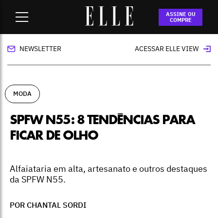
Home
-
moda
-
SPFW N55: 8 tendências para ficar de olho
ASSINE OU
COMPRE
NEWSLETTER
ACESSAR ELLE VIEW
MODA
SPFW N55: 8 TENDÊNCIAS PARA
FICAR DE OLHO
Alfaiataria em alta, artesanato e outros destaques
da SPFW N55.
POR CHANTAL SORDI