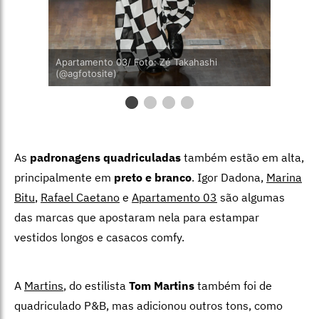
Apartamento 03/ Foto: Zé Takahashi
(@agfotosite)
As
padronagens quadriculadas
também estão em alta,
principalmente em
preto e branco
. Igor Dadona,
Marina
Bitu
,
Rafael Caetano
e
Apartamento 03
são algumas
das marcas que apostaram nela para estampar
vestidos longos e casacos comfy.
A
Martins
, do estilista
Tom Martins
também foi de
quadriculado P&B, mas adicionou outros tons, como