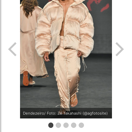
Dendezeiro/ Foto: Zé Takahashi (@agfotosite)