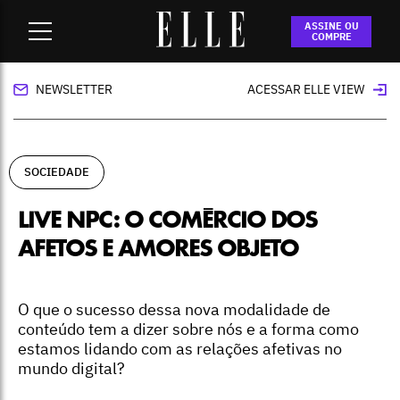
Home
-
sociedade
-
Live NPC: o comércio dos afetos e
ASSINE OU
amores objeto
COMPRE
NEWSLETTER
ACESSAR ELLE VIEW
SOCIEDADE
LIVE NPC: O COMÉRCIO DOS
AFETOS E AMORES OBJETO
O que o sucesso dessa nova modalidade de
conteúdo tem a dizer sobre nós e a forma como
estamos lidando com as relações afetivas no
mundo digital?