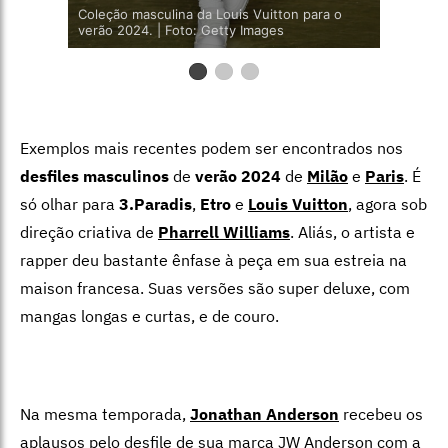
Coleção masculina da Louis Vuitton para o
verão 2024. | Foto: Getty Images
Exemplos mais recentes podem ser encontrados nos
desfiles masculinos
de
verão 2024
de
Milão
e
Paris
. É
só olhar para
3.Paradis
,
Etro
e
Louis Vuitton
, agora sob
direção criativa de
Pharrell Williams
. Aliás, o artista e
rapper deu bastante ênfase à peça em sua estreia na
maison francesa. Suas versões são super deluxe, com
mangas longas e curtas, e de couro.
Na mesma temporada,
Jonathan Anderson
recebeu os
aplausos pelo desfile de sua marca JW Anderson
com a